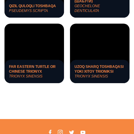
(ШАБУТИ)
QIZIL QULOQLI TOSHBAQA
GEOCHELONE
PSEUDEMYS SCRIPTA
DENTICULATA
FAR EASTERN TURTLE OR
UZOQ SHARQ TOSHBAQASI
CHINESE TRIONYX
YOKI XITOY TRIONIKSI
TRIONYX SINENSIS
TRIONYX SINENSIS