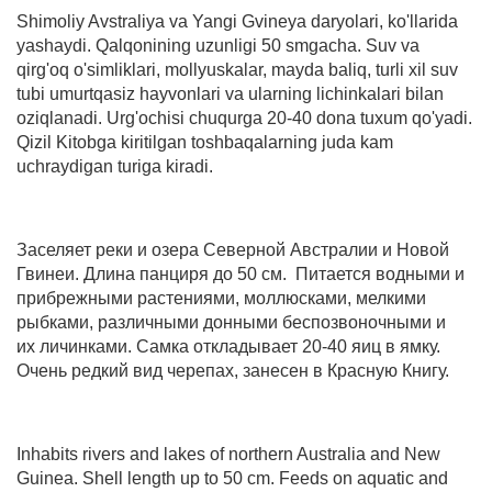
Shimoliy Avstraliya va Yangi Gvineya daryolari, ko'llarida
yashaydi. Qalqonining uzunligi 50 smgacha. Suv va
qirg'oq o'simliklari, mollyuskalar, mayda baliq, turli xil suv
tubi umurtqasiz hayvonlari va ularning lichinkalari bilan
oziqlanadi. Urg'ochisi chuqurga 20-40 dona tuxum qo'yadi.
Qizil Kitobga kiritilgan toshbaqalarning juda kam
uchraydigan turiga kiradi.
Заселяет реки и озера Северной Австралии и Новой
Гвинеи. Длина панциря до 50 см. Питается водными и
прибрежными растениями, моллюсками, мелкими
рыбками, различными донными беспозвоночными и
их личинками. Самка откладывает 20-40 яиц в ямку.
Очень редкий вид черепах, занесен в Красную Книгу.
Inhabits rivers and lakes of northern Australia and New
Guinea. Shell length up to 50 cm. Feeds on aquatic and