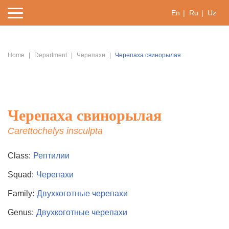
En
Ru
Uz
Home
Department
Черепахи
Черепаха свинорылая
Черепаха свинорылая
Carettochelys insculpta
Class:
Рептилии
Squad:
Черепахи
Family:
Двухкоготные черепахи
Genus:
Двухкоготные черепахи