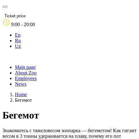
Ticket price
9:00 - 20:00
En
Ru
Uz
Main page
About Zoo
Employees
News
Home
Бегемот
Бегемот
Знакомьтесь с тяжеловесом зоопарка — бегемотом! Как гигант
весом в 3 тонны удерживается на плаву, почему его пот