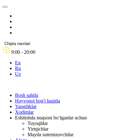
Chipta narxlari
9:00 - 20:00
En
Ru
Uz
Bosh sahifa
Hayvonot bog'i haqida
Yangiliklar
Xodimlar
Eshitishda nuqsoni bo‘lganlar uchun
Tuyoqlilar
Yirtqichlar
Mayda sutemizuvchilar