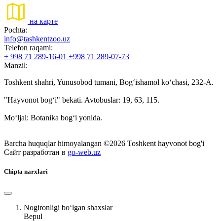
на карте
Pochta:
info@tashkentzoo.uz
Telefon raqami:
+ 998 71 289-16-01 +998 71 289-07-73
Manzil:
Toshkent shahri, Yunusobod tumani, Bog‘ishamol ko‘chasi, 232-A.
"Hayvonot bog‘i" bekati. Avtobuslar: 19, 63, 115.
Mo‘ljal: Botanika bog‘i yonida.
Barcha huquqlar himoyalangan ©2026 Toshkent hayvonot bog'i
Сайт разработан в
go-web.uz
Chipta narxlari
Nogironligi bo‘lgan shaxslar
Bepul