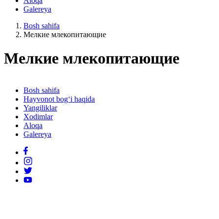
Aloqa
Galereya
Bosh sahifa
Мелкие млекопитающие
Мелкие млекопитающие
Bosh sahifa
Hayvonot bog‘i haqida
Yangiliklar
Xodimlar
Aloqa
Galereya