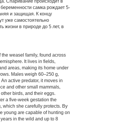
йца. Спаривание происходит в
 беременности самка рождает 5-
аняя и защищая. К концу
ут уже самостоятельно
ь жизни в природе до 5 лет, в
 the weasel family, found across
misphere. It lives in fields,
land areas, making its home under
urrows. Males weigh 60–250 g,
An active predator, it moves in
 mice and other small mammals,
 other birds, and their eggs.
er a five-week gestation the
, which she carefully protects. By
he young are capable of hunting on
5 years in the wild and up to 8