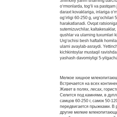
Shimoliy yarim sharning barcha 
o‘rmonlarda, tog‘li va pastqam 
daraxt kovaklariga, inlariga o‘
og‘irligi 60-250 g, urg‘ochilari 
harakatlanadi. Ovqat ratsioni
sutemizuvchilar, kaltakesaklar, 
qushlar va ularning tuxumlari ki
Urg‘ochisi besh haftalik homila
ularni avaylab-asraydi. Yettinch
kichkintoylar mustaqil ravishda
yashash davomiyligi 5-yilgacha
Мелкое хищное млекопитающ
Встречается на всех контин
Живет в полях, лесах, горис
Селится под камнями, в дупл
самцов 60-250 г, самок 50-12
передвигается прыжками. В 
другие мелкие млекопитающи