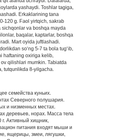
qit’alarida uchraydi. Dalalarda,
joylarda yashaydi. Toshlar tagiga,
rnashadi. Erkaklarining tana
50-120 g. Faol yirtqich, sakrab
ga sichqonlar va boshqa mayda
ilonlar, baqalar, kaptarlar, boshqa
radi. Mart oyida juftlashadi.
dorlikdan so‘ng 5-7 ta bola tug‘ib,
i haftaning oxiriga kelib,
 ov qilishlari mumkin. Tabiatda
, tutqunlikda 8-yilgacha.
ее семейства куньих.
ентах Северного полушария.
тых и низменных местах.
ах деревьев, норах. Масса тела
0 г. Активный хищник,
рацион питания входят мыши и
е, ящерицы, змеи, лягушки,