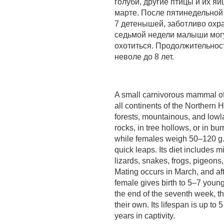
голуби, другие птицы и их я
марте. После пятинедельной
7 детенышей, заботливо охр
седьмой недели малыши мог
охотиться. Продолжительност
неволе до 8 лет.
A small carnivorous mammal of
all continents of the Northern He
forests, mountainous, and low
rocks, in tree hollows, or in b
while females weigh 50–120 g. 
quick leaps. Its diet includes
lizards, snakes, frogs, pigeons,
Mating occurs in March, and aft
female gives birth to 5–7 young
the end of the seventh week, t
their own. Its lifespan is up to 
years in captivity.