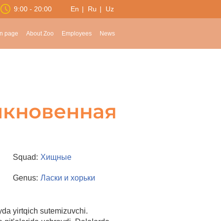
9:00 - 20:00
En
Ru
Uz
n page
About Zoo
Employees
News
ыкновенная
Squad:
Хищные
Genus:
Ласки и хорьки
da yirtqich sutemizuvchi.