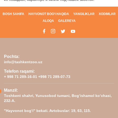
BOSH SAHIFA
HAYVONOT BOG‘I HAQIDA
YANGILIKLAR
XODIMLAR
ALOQA
GALEREYA
Pochta:
info@tashkentzoo.uz
Telefon raqami:
+ 998 71 289-16-01 +998 71 289-07-73
Manzil:
Toshkent shahri, Yunusobod tumani, Bog‘ishamol ko‘chasi,
232-A.
"Hayvonot bog‘i" bekati. Avtobuslar: 19, 63, 115.