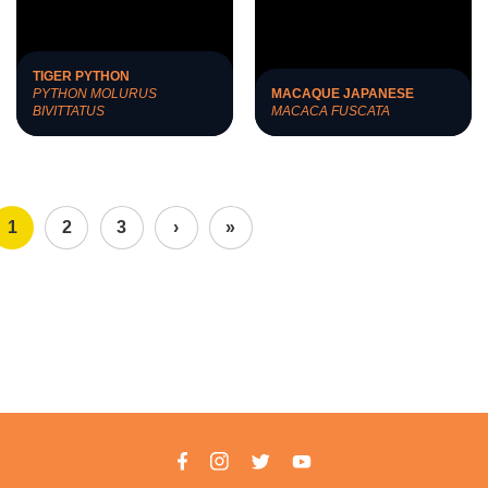
TIGER PYTHON
PYTHON MOLURUS
MACAQUE JAPANESE
BIVITTATUS
MACACA FUSCATA
Pages
1
2
3
›
»